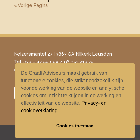
« Vorige Pagina
Keizersmantel 27 | 3863 GA Nijkerk Leusden
Tel. 033 – 47 55 999 / 06 251 413 75
​e-mail –
info@degraaffadviseurs.nl
De Graaff Adviseurs maakt gebruik van
functionele cookies, die strikt noodzakelijk zijn
voor de werking van de website en analytische
cookies om inzicht te krijgen in de werking en
effectiviteit van de website.
Privacy- en
cookieverklaring
Cookies toestaan
© Copyright by De Graaff Adviseurs