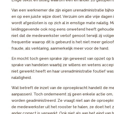
Enige tekst en uitleg waarom een en ander zo gelopen is
Van een werknemer die zijn eigen urenadministratie bijh
en op een juiste wijze doet. Verzuim om alle vrije dagen 
wordt afgesloten is op zich al in ernstige mate nalatig. 
leidinggevende ook nog eens onwetend heeft gehouden
niet dat de medewerkster verlof genoot terwijl zij volg
frequentie waarop dit is gebeurd is het niet meer geloof
fraude, als verklaring, aanmerkelijk meer voor de hand.
En mocht toch geen sprake zijn geweest van opzet op be
sprake van handelen waarbij ze willens en wetens accep
niet gewerkt heeft en haar urenadministratie foutief was 
nalatigheid.
Wat betreft de inzet van de oproepkracht handelt de med
aanpassen). Toch onderneemt zij geen enkele actie om,
worden geadministreerd. Ze vraagt niet aan de oproepkr
de medewerkster uit het rooster te halen, ze doet het z
ander correct is verwerkt. Ook niet als aan het eind van