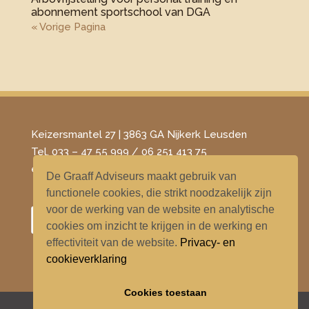
abonnement sportschool van DGA
« Vorige Pagina
Keizersmantel 27 | 3863 GA Nijkerk Leusden
Tel. 033 – 47 55 999 / 06 251 413 75
​e-mail –
info@degraaffadviseurs.nl
De Graaff Adviseurs maakt gebruik van
functionele cookies, die strikt noodzakelijk zijn
voor de werking van de website en analytische
cookies om inzicht te krijgen in de werking en
effectiviteit van de website.
Privacy- en
cookieverklaring
Cookies toestaan