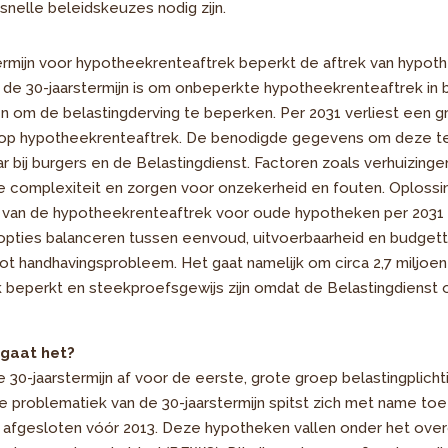
snelle beleidskeuzes nodig zijn.
ermijn voor hypotheekrenteaftrek beperkt de aftrek van hypot
n de 30-jaarstermijn is om onbeperkte hypotheekrenteaftrek in
en om de belastingderving te beperken. Per 2031 verliest een 
 op hypotheekrenteaftrek. De benodigde gegevens om deze ter
bij burgers en de Belastingdienst. Factoren zoals verhuizinge
e complexiteit en zorgen voor onzekerheid en fouten. Oplossin
ng van de hypotheekrenteaftrek voor oude hypotheken per 2031 
 opties balanceren tussen eenvoud, uitvoerbaarheid en budgett
ot handhavingsprobleem. Het gaat namelijk om circa 2,7 miljoe
ijk beperkt en steekproefsgewijs zijn omdat de Belastingdiens
gaat het?
de 30-jaarstermijn af voor de eerste, grote groep belastingplic
e problematiek van de 30-jaarstermijn spitst zich met name to
) afgesloten vóór 2013. Deze hypotheken vallen onder het ove