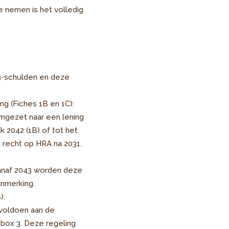
 nemen is het volledig
 3-schulden en deze
g (Fiches 1B en 1C):
 omgezet naar een lening
k 2042 (1B) of tot het
recht op HRA na 2031.
 Vanaf 2043 worden deze
anmerking.
):
e voldoen aan de
n box 3. Deze regeling