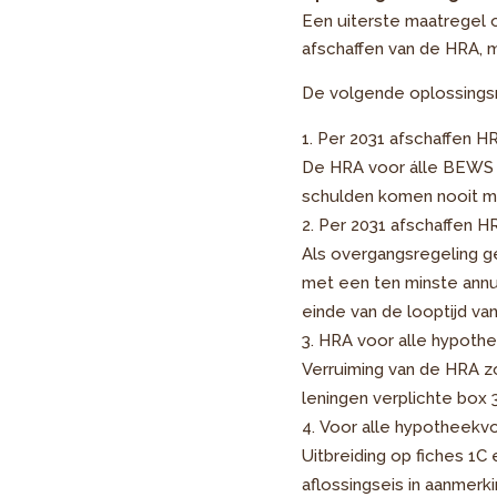
Een uiterste maatregel 
afschaffen van de HRA, m
De volgende oplossingsri
Per 2031 afschaffen H
De HRA voor álle BEWS s
schulden komen nooit m
Per 2031 afschaffen H
Als overgangsregeling ge
met een ten minste annuï
einde van de looptijd 
HRA voor alle hypothe
Verruiming van de HRA zo
leningen verplichte box
Voor alle hypotheekvor
Uitbreiding op fiches 1C 
aflossingseis in aanmerki