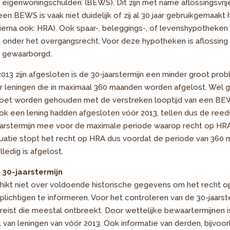
igenwoningschulden’ (BEWS). Dit zijn met name aflossingsvrij
een BEWS is vaak niet duidelijk of zij al 30 jaar gebruikgemaakt
erna ook: HRA). Ook spaar-, beleggings-, of levenshypotheken 
der het overgangsrecht. Voor deze hypotheken is aflossing v
r gewaarborgd.
2013 zijn afgesloten is de 30-jaarstermijn een minder groot pro
 leningen die in maximaal 360 maanden worden afgelost. Wel ge
moet worden gehouden met de verstreken looptijd van een BE
ook een lening hadden afgesloten vóór 2013, tellen dus de reed
jaarstermijn mee voor de maximale periode waarop recht op HR
 situatie stopt het recht op HRA dus voordat de periode van 360
ledig is afgelost.
30-jaarstermijn
hikt niet over voldoende historische gegevens om het recht 
plichtigen te informeren. Voor het controleren van de 30-jaarste
ereist die meestal ontbreekt. Door wettelijke bewaartermijnen i
van leningen van vóór 2013. Ook informatie van derden, bijvoor