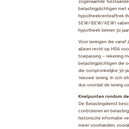
zogenaamde ‘bestaande e
belastingplichtigen met 
hypotheekrenteaftrek (hi
SEW/BEW/KEW) vallen on
hypotheek binnen 30 jaa
Voor leningen die vanaf 
alleen recht op HRA voor
toepassing – rekening 
belastingplichtigen die 
die oorspronkelijke 30-
‘nieuwe’ lening. In zo’n
dus voordat de lening vol
Knelpunten rondom de 
De Belastingdienst besc
controleren en belasting
historische informatie v
meer voorhanden, vooral 