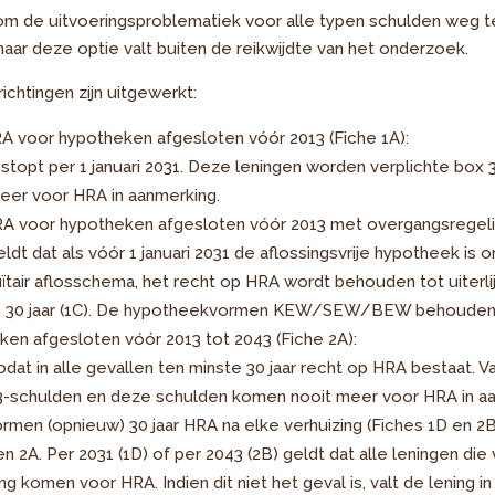
om de uitvoeringsproblematiek voor alle typen schulden weg te
aar deze optie valt buiten de reikwijdte van het onderzoek.
chtingen zijn uitgewerkt:
RA voor hypotheken afgesloten vóór 2013 (Fiche 1A):
topt per 1 januari 2031. Deze leningen worden verplichte box
eer voor HRA in aanmerking.
RA voor hypotheken afgesloten vóór 2013 met overgangsregelin
ldt dat als vóór 1 januari 2031 de aflossingsvrije hypotheek is
tair aflosschema, het recht op HRA wordt behouden tot uiterlij
van 30 jaar (1C). De hypotheekvormen KEW/SEW/BEW behouden 
ken afgesloten vóór 2013 tot 2043 (Fiche 2A):
dat in alle gevallen ten minste 30 jaar recht op HRA bestaat.
 3-schulden en deze schulden komen nooit meer voor HRA in a
men (opnieuw) 30 jaar HRA na elke verhuizing (Fiches 1D en 2B
en 2A. Per 2031 (1D) of per 2043 (2B) geldt dat alle leningen di
ng komen voor HRA. Indien dit niet het geval is, valt de lening i