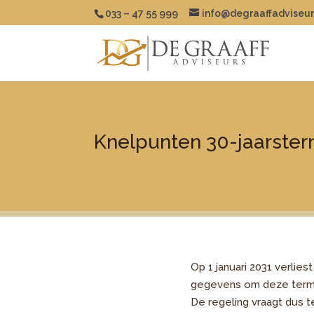
033 – 47 55 999
info@degraaffadviseur
Knelpunten 30-jaarster
Op 1 januari 2031 verli
gegevens om deze termij
De regeling vraagt dus t