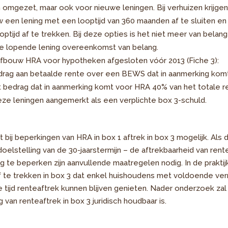
 omgezet, maar ook voor nieuwe leningen. Bij verhuizen krijgen
 een lening met een looptijd van 360 maanden af te sluiten en
tijd af te trekken. Bij deze opties is het niet meer van belang
de lopende lening overeenkomst van belang.
 afbouw HRA voor hypotheken afgesloten vóór 2013 (Fiche 3):
drag aan betaalde rente over een BEWS dat in aanmerking komt 
t bedrag dat in aanmerking komt voor HRA 40% van het totale r
ze leningen aangemerkt als een verplichte box 3-schuld.
jft bij beperkingen van HRA in box 1 aftrek in box 3 mogelijk. Als d
oelstelling van de 30-jaarstermijn – de aftrekbaarheid van rent
g te beperken zijn aanvullende maatregelen nodig. In de prakti
f te trekken in box 3 dat enkel huishoudens met voldoende ver
 tijd renteaftrek kunnen blijven genieten. Nader onderzoek zal
van renteaftrek in box 3 juridisch houdbaar is.