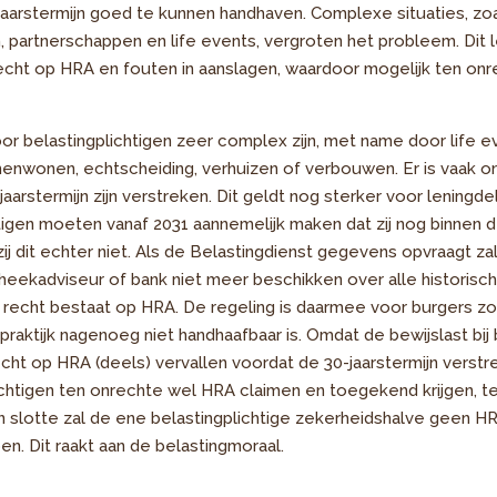
arstermijn goed te kunnen handhaven. Complexe situaties, zo
partnerschappen en life events, vergroten het probleem. Dit l
recht op HRA en fouten in aanslagen, waardoor mogelijk ten o
or belastingplichtigen zeer complex zijn, met name door life eve
nwonen, echtscheiding, verhuizen of verbouwen. Er is vaak on
jaarstermijn zijn verstreken. Dit geldt nog sterker voor leningd
htigen moeten vanaf 2031 aannemelijk maken dat zij nog binnen de
ij dit echter niet. Als de Belastingdienst gegevens opvraagt za
theekadviseur of bank niet meer beschikken over alle historische
 recht bestaat op HRA. De regeling is daarmee voor burgers zo
raktijk nagenoeg niet handhaafbaar is. Omdat de bewijslast bij b
echt op HRA (deels) vervallen voordat de 30-jaarstermijn verstre
ichtigen ten onrechte wel HRA claimen en toegekend krijgen, ter
en slotte zal de ene belastingplichtige zekerheidshalve geen HR
oen. Dit raakt aan de belastingmoraal.