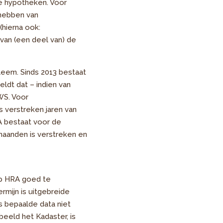
e hypotheken. Voor
 hebben van
(hierna ook:
an (een deel van) de
bleem. Sinds 2013 bestaat
ldt dat – indien van
WS. Voor
s verstreken jaren van
A bestaat voor de
 maanden is verstreken en
op HRA goed te
rmijn is uitgebreide
s bepaalde data niet
beeld het Kadaster, is