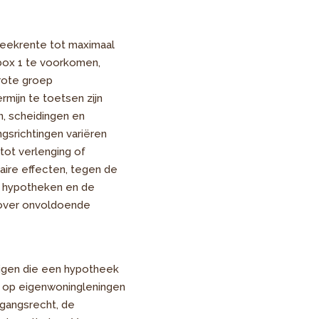
heekrente tot maximaal
 box 1 te voorkomen,
grote groep
mijn te toetsen zijn
n, scheidingen en
gsrichtingen variëren
tot verlenging of
aire effecten, tegen de
n hypotheken en de
t over onvoldoende
htigen die een hypotheek
e op eigenwoningleningen
rgangsrecht, de