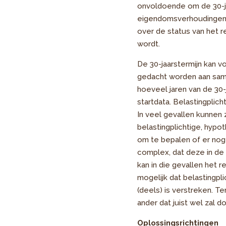
onvoldoende om de 30-ja
eigendomsverhoudingen, 
over de status van het 
wordt.
De 30-jaarstermijn kan vo
gedacht worden aan same
hoeveel jaren van de 30-
startdata. Belastingplic
In veel gevallen kunnen z
belastingplichtige, hypo
om te bepalen of er nog
complex, dat deze in de p
kan in die gevallen het r
mogelijk dat belastingpl
(deels) is verstreken. T
ander dat juist wel zal d
Oplossingsrichtingen