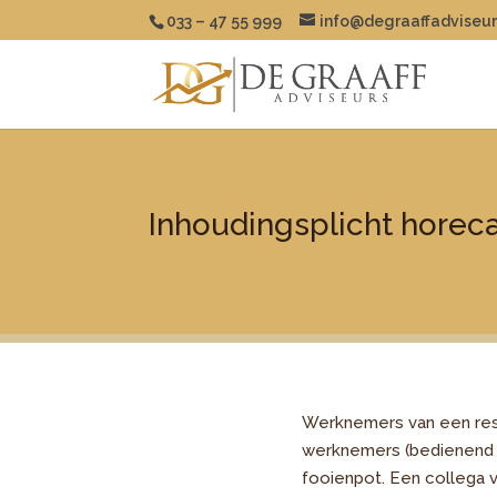
033 – 47 55 999
info@degraaffadviseur
Inhoudingsplicht horec
Werknemers van een rest
werknemers (bedienend e
fooienpot. Een collega 