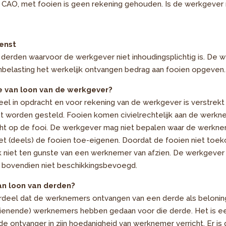
 CAO, met fooien is geen rekening gehouden. Is de werkgever n
enst
an derden waarvoor de werkgever niet inhoudingsplichtig is. D
nbelasting het werkelijk ontvangen bedrag aan fooien opgeven.
 van loon van de werkgever?
eel in opdracht en voor rekening van de werkgever is verstrek
t worden gesteld. Fooien komen civielrechtelijk aan de werkn
t op de fooi. De werkgever mag niet bepalen waar de werkne
et (deels) de fooien toe-eigenen. Doordat de fooien niet toe
 niet ten gunste van een werknemer van afzien. De werkgever i
 bovendien niet beschikkingsbevoegd.
an loon van derden?
ordeel dat de werknemers ontvangen van een derde als beloni
ienende) werknemers hebben gedaan voor die derde. Het is e
 ontvanger in zijn hoedanigheid van werknemer verricht. Er is 