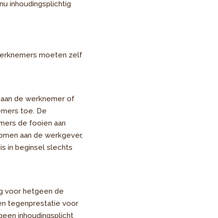
u inhoudingsplichtig
e werknemers moeten zelf
t aan de werknemer of
emers toe. De
mers de fooien aan
komen aan de werkgever,
s in beginsel slechts
ng voor hetgeen de
en tegenprestatie voor
geen inhoudingsplicht