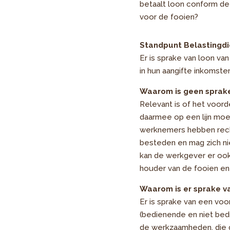
betaalt loon conform de
voor de fooien?
Standpunt Belastingdi
Er is sprake van loon v
in hun aangifte inkomste
Waarom is geen sprake
Relevant is of het voord
daarmee op een lijn moe
werknemers hebben rech
besteden en mag zich ni
kan de werkgever er ook
houder van de fooien en
Waarom is er sprake v
Er is sprake van een vo
(bedienende en niet bed
de werkzaamheden, die de