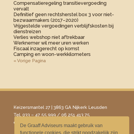
Compensatieregeling transitievergoeding
vervalt
Definitief geen rechtsherstel box 3 voor niet-
bezwaarmakers (2017–2020)
Vrijgestelde vergoedingen verblijfskosten bij
dienstreizen
Verlies webshop niet aftrekbaar
Werknemer wil meer uren werken
Fiscaal inzagerecht op komst
Camping en woon-werkkilometers
« Vorige Pagina
Keizersmantel 27 | 3863 GA Nijkerk Leusden
Tel. 033 – 47 55 999 / 06 251 413 75
​e-mail –
info@degraaffadviseurs.nl
De Graaff Adviseurs maakt gebruik van
functionele cookies, die strikt noodzakelijk zijn