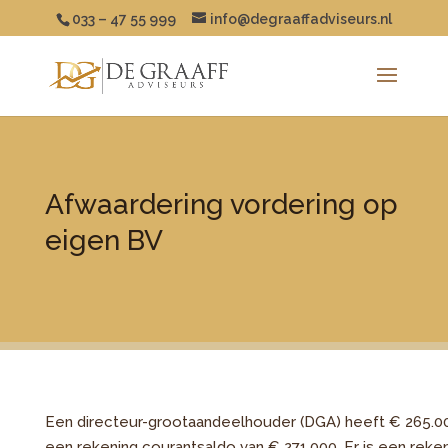
033 – 47 55 999
info@degraaffadviseurs.nl
Afwaardering vordering op
eigen BV
Een directeur-grootaandeelhouder (DGA) heeft € 265.0
een rekening courantsaldo van € 271.000. Er is een rek