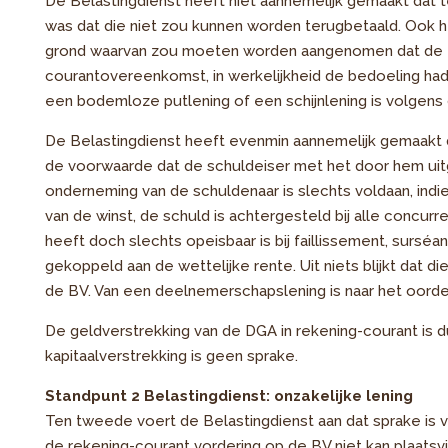
De Belastingdienst heeft niet aannemelijk gemaakt dat ten
was dat die niet zou kunnen worden terugbetaald. Ook h
grond waarvan zou moeten worden aangenomen dat de DGA
courantovereenkomst, in werkelijkheid de bedoeling had
een bodemloze putlening of een schijnlening is volgens
De Belastingdienst heeft evenmin aannemelijk gemaakt 
de voorwaarde dat de schuldeiser met het door hem uit
onderneming van de schuldenaar is slechts voldaan, indie
van de winst, de schuld is achtergesteld bij alle concur
heeft doch slechts opeisbaar is bij faillissement, surséanc
gekoppeld aan de wettelijke rente. Uit niets blijkt dat di
de BV. Van een deelnemerschapslening is naar het oorde
De geldverstrekking van de DGA in rekening-courant is du
kapitaalverstrekking is geen sprake.
Standpunt 2 Belastingdienst: onzakelijke lening
Ten tweede voert de Belastingdienst aan dat sprake is v
de rekening-courant vordering op de BV niet kan plaatsv