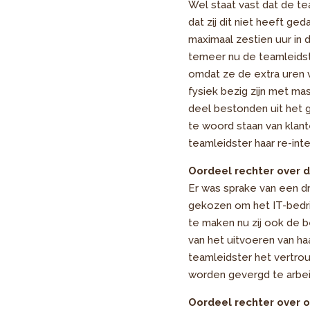
Wel staat vast dat de t
dat zij dit niet heeft 
maximaal zestien uur in 
temeer nu de teamleidst
omdat ze de extra uren v
fysiek bezig zijn met ma
deel bestonden uit het g
te woord staan van klan
teamleidster haar re-int
Oordeel rechter over 
Er was sprake van een d
gekozen om het IT-bedrij
te maken nu zij ook de b
van het uitvoeren van h
teamleidster het vertrouw
worden gevergd te arbe
Oordeel rechter over 