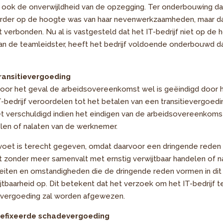
 ook de onverwijldheid van de opzegging. Ter onderbouwing da
erder op de hoogte was van haar nevenwerkzaamheden, maar d
verbonden. Nu al is vastgesteld dat het IT-bedrijf niet op de
de teamleidster, heeft het bedrijf voldoende onderbouwd dat
ransitievergoeding
voor het geval de arbeidsovereenkomst wel is geëindigd door 
-bedrijf veroordelen tot het betalen van een transitievergoedi
iet verschuldigd indien het eindigen van de arbeidsovereenkoms
elen of nalaten van de werknemer.
voet is terecht gegeven, omdat daarvoor een dringende rede
t zonder meer samenvalt met ernstig verwijtbaar handelen of n
eiten en omstandigheden die de dringende reden vormen in dit
ijtbaarheid op. Dit betekent dat het verzoek om het IT-bedrijf 
ievergoeding zal worden afgewezen.
gefixeerde schadevergoeding