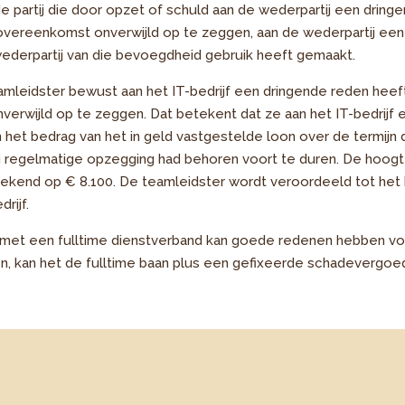
e partij die door opzet of schuld aan de wederpartij een dring
vereenkomst onverwijld op te zeggen, aan de wederpartij een
wederpartij van die bevoegdheid gebruik heeft gemaakt.
eamleidster bewust aan het IT-bedrijf een dringende reden he
erwijld op te zeggen. Dat betekent dat ze aan het IT-bedrijf
an het bedrag van het in geld vastgestelde loon over de termijn 
 regelmatige opzegging had behoren voort te duren. De hoogt
ekend op € 8.100. De teamleidster wordt veroordeeld tot het
rijf.
et een fulltime dienstverband kan goede redenen hebben voo
n, kan het de fulltime baan plus een gefixeerde schadevergoe