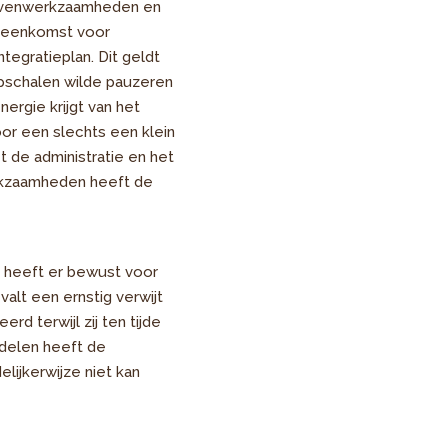
 nevenwerkzaamheden en
ereenkomst voor
tegratieplan. Dit geldt
pschalen wilde pauzeren
ergie krijgt van het
oor een slechts een klein
 de administratie en het
erkzaamheden heeft de
r heeft er bewust voor
alt een ernstig verwijt
d terwijl zij ten tijde
delen heeft de
lijkerwijze niet kan