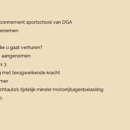
en abonnement sportschool van DGA
meenemen
ie u gaat verhuren?
rs aangenomen
x 3
g met terugwerkende kracht
emer
tauto’s tijdelijk minder motorrijtuigenbelasting
to