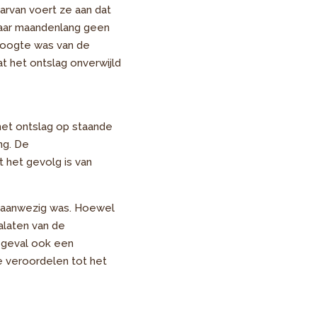
arvan voert ze aan dat
aar maandenlang geen
 hoogte was van de
 het ontslag onverwijld
het ontslag op staande
ng. De
t het gevolg is van
n aanwezig was. Hoewel
alaten van de
 geval ook een
te veroordelen tot het