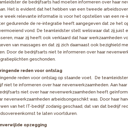
eamleidster de bedrijfsarts had moeten informeren over haar
gedaan. Het is evident dat het hebben van een tweede arbeidsov
de week relevante informatie is voor het opstellen van een re-in
er gedurende de re-integratie heeft aangegeven dat ze het o
ermoeiend vond. De teamleidster stelt weliswaar dat zij juist en
sseren, maar zij heeft ook verklaard dat haar werkzaamheden v
even van massages en dat zij zich daarnaast ook bezighield met
ten. Door de bedrijfsarts niet te informeren over haar nevenw
egratieplichten geschonden.
dringende reden voor ontslag
ringende reden voor ontslag op staande voet. De teamleidste
f niet te informeren over haar nevenwerkzaamheden. Aan haar v
edrijfsarts niet over haar nevenwerkzaamheden heeft geïnformeer
aar nevenwerkzaamheden arbeidsongeschikt was. Door haar han
en van het IT-bedrijf zodanig geschaad, dat van dat bedrijf rede
idsovereenkomst te laten voortduren.
onverwijlde opzegging