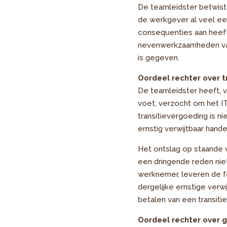
De teamleidster betwist
de werkgever al veel e
consequenties aan heeft 
nevenwerkzaamheden van 
is gegeven.
Oordeel rechter over t
De teamleidster heeft, 
voet, verzocht om het IT
transitievergoeding is n
ernstig verwijtbaar hand
Het ontslag op staande 
een dringende reden nie
werknemer, leveren de f
dergelijke ernstige verw
betalen van een transit
Oordeel rechter over 