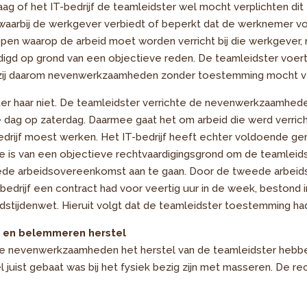
ag of het IT-bedrijf de teamleidster wel mocht verplichten dit 
waarbij de werkgever verbiedt of beperkt dat de werknemer vo
ippen waarop de arbeid moet worden verricht bij die werkgever, nie
igd op grond van een objectieve reden. De teamleidster voert
 zij daarom nevenwerkzaamheden zonder toestemming mocht ve
hter haar niet. De teamleidster verrichte de nevenwerkzaamhe
dag op zaterdag. Daarmee gaat het om arbeid die werd verricht
edrijf moest werken. Het IT-bedrijf heeft echter voldoende g
e is van een objectieve rechtvaardigingsgrond om de teamlei
e arbeidsovereenkomst aan te gaan. Door de tweede arbeid
IT-bedrijf een contract had voor veertig uur in de week, bestond
idstijdenwet. Hieruit volgt dat de teamleidster toestemming h
 en belemmeren herstel
t de nevenwerkzaamheden het herstel van de teamleidster hebbe
l juist gebaat was bij het fysiek bezig zijn met masseren. De re