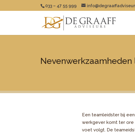
033 – 47 55 999
info@degraaffadviseur
Nevenwerkzaamheden le
Een teamleidster bij een
werkgever komt ter ore 
voet volgt. De teameids