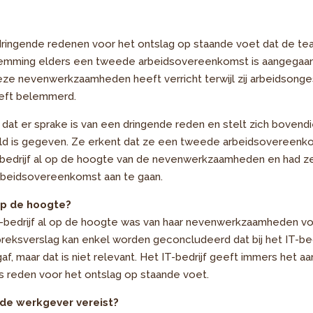
s dringende redenen voor het ontslag op staande voet dat de t
temming elders een tweede arbeidsovereenkomst is aangegaan
eze nevenwerkzaamheden heeft verricht terwijl zij arbeidsonge
eeft belemmerd.
dat er sprake is van een dringende reden en stelt zich bovend
ijld is gegeven. Ze erkent dat ze een tweede arbeidsovereenk
T-bedrijf al op de hoogte van de nevenwerkzaamheden en had 
beidsovereenkomst aan te gaan.
op de hoogte?
-bedrijf al op de hoogte was van haar nevenwerkzaamheden volg
reksverslag kan enkel worden geconcludeerd dat bij het IT-be
f, maar dat is niet relevant. Het IT-bedrijf geeft immers het 
 reden voor het ontslag op staande voet.
de werkgever vereist?