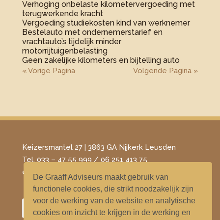
Verhoging onbelaste kilometervergoeding met
terugwerkende kracht
Vergoeding studiekosten kind van werknemer
Bestelauto met ondernemerstarief en
vrachtauto’s tijdelijk minder
motorrijtuigenbelasting
Geen zakelijke kilometers en bijtelling auto
« Vorige Pagina
Volgende Pagina »
Keizersmantel 27 | 3863 GA Nijkerk Leusden
Tel. 033 – 47 55 999 / 06 251 413 75
​e-mail –
info@degraaffadviseurs.nl
De Graaff Adviseurs maakt gebruik van
functionele cookies, die strikt noodzakelijk zijn
voor de werking van de website en analytische
cookies om inzicht te krijgen in de werking en