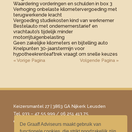
Waardering vorderingen en schulden in box 3
Verhoging onbelaste kilometervergoeding met
terugwerkende kracht
Vergoeding studiekosten kind van werknemer
Bestelauto met ondernemerstarief en
vrachtauto’s tijdelijk minder
motorrijtuigenbelasting
Geen zakelijke kilometers en bijtelling auto
Knelpunten 30-jaarstermijn voor
hypotheekrenteaftrek vraagt om snelle keuzes
« Vorige Pagina
Volgende Pagina »
Keizersmantel 27 | 3863 GA Nijkerk Leusden
Tel. 033 – 47 55 999 / 06 251 413 75
​e-mail –
info@degraaffadviseurs.nl
De Graaff Adviseurs maakt gebruik van
functionele cookies, die strikt noodzakelijk zijn