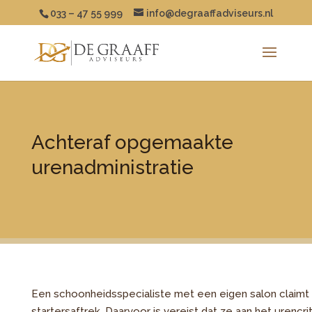
033 – 47 55 999
info@degraaffadviseurs.nl
Achteraf opgemaakte
urenadministratie
Een schoonheidsspecialiste met een eigen salon claimt i
startersaftrek. Daarvoor is vereist dat ze aan het urenc